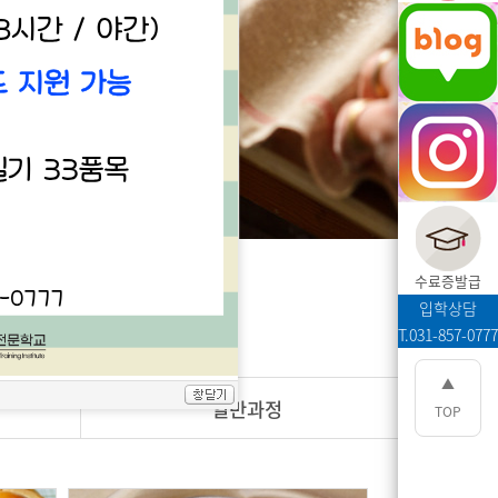
수료증발급
입학상담
T.031-857-0777
▲
일반과정
TOP