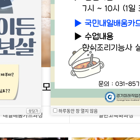
모집중인 과정
하루동안 창 열지 않음
내일배움카드과정
일반고특화과정