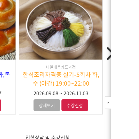
내일배움카드과정
내
 취득
커피바리스타 2급_2회차 화,수
한식조리자
후)
(야간) 19:00~22:00
+실기)_6
09
3
2026.09.15
~
2026.10.21
2026.09
>
상세보기
수강신청
상세보
입학상담 및 수강신청