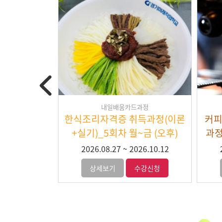
과정
내일배움카드과정
-5회차 화,
제과기능사 실기_5회차 수,금
커피
0~22:00
(야간)19:00~22:00
떼
26.11.03
2026.09.09
~
2026.11.20
수강신청
상세보기
수강신청